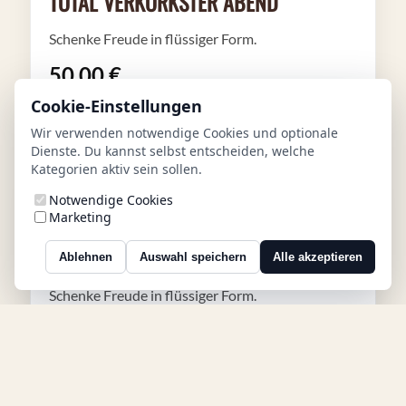
TOTAL VERKORKSTER ABEND
Schenke Freude in flüssiger Form.
50,00 €
Cookie-Einstellungen
In den Warenkorb
Wir verwenden notwendige Cookies und optionale
Dienste. Du kannst selbst entscheiden, welche
Kategorien aktiv sein sollen.
Bargutscheine
Notwendige Cookies
Marketing
FUN EDITION: HIER DRIN STECKT EIN
TOTAL VERKORKSTER ABEND
Ablehnen
Auswahl speichern
Alle akzeptieren
Schenke Freude in flüssiger Form.
100,00 €
In den Warenkorb