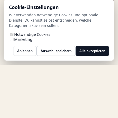
Cookie-Einstellungen
Wir verwenden notwendige Cookies und optionale
Dienste. Du kannst selbst entscheiden, welche
Kategorien aktiv sein sollen.
Notwendige Cookies
DIENSTAG 08.09. - 18:00
UHR
Marketing
Yoga meets Wine
Ablehnen
Auswahl speichern
Alle akzeptieren